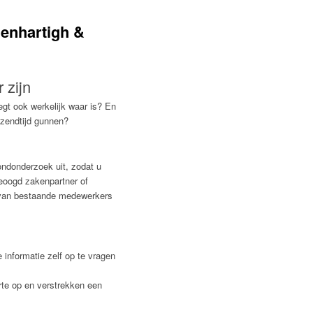
enhartigh &
 zijn
egt ook werkelijk waar is? En
 zendtijd gunnen?
ondonderzoek uit, zodat u
eoogd zakenpartner of
n van bestaande medewerkers
e informatie zelf op te vragen
erte op en verstrekken een