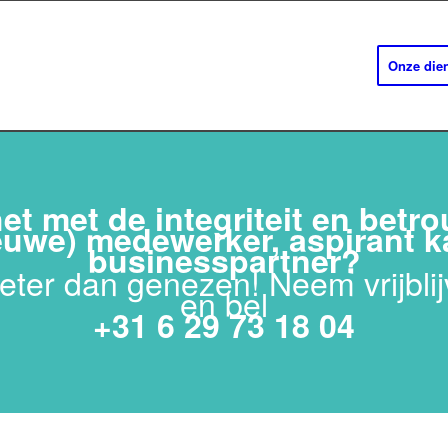
Onze dien
et met de integriteit en bet
euwe) medewerker, aspirant k
businesspartner?
eter dan genezen! Neem vrijblij
en bel
+31 6 29 73 18 04