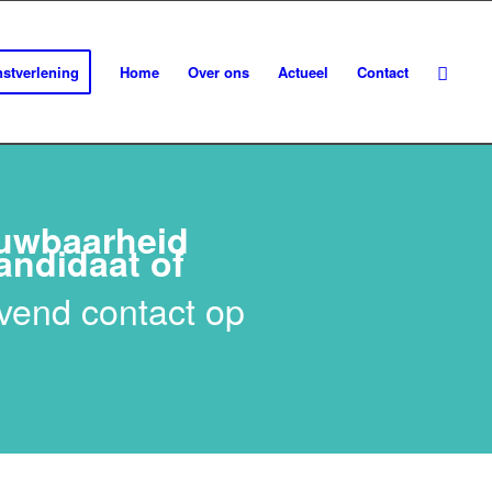
stverlening
Home
Over ons
Actueel
Contact
rouwbaarheid
andidaat of
vend contact op