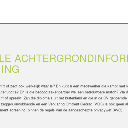
E ACHTERGRONDINFORM
ING
hrijft of zegt ook werkelijk waar is? En kunt u een medewerker die kampt met 
leutelfunctie? En is die beoogd zakenpartner wel een betrouwbare match? Via d
jft of spreekt. Zijn die diploma’s uit het buitenland en die in de CV genoemde
en zeggen onvoldoende en een Verklaring Omtrent Gedrag (VOG) is ook geen 
yment screening, binnen de regels van de aangescherpte privacywet (AVG).