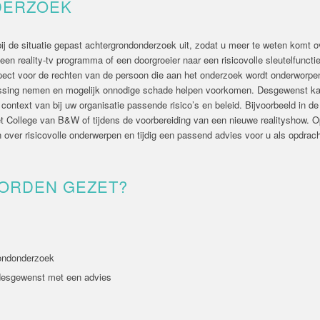
DERZOEK
bij de situatie gepast achtergrondonderzoek uit, zodat u meer te weten komt 
n reality-tv programma of een doorgroeier naar een risicovolle sleutelfunctie
ect voor de rechten van de persoon die aan het onderzoek wordt onderworpe
ssing nemen en mogelijk onnodige schade helpen voorkomen. Desgewenst kan
context van bij uw organisatie passende risico’s en beleid. Bijvoorbeeld in de
 College van B&W of tijdens de voorbereiding van een nieuwe realityshow. Op
en over risicovolle onderwerpen en tijdig een passend advies voor u als opdrac
ORDEN GEZET?
rondonderzoek
 desgewenst met een advies