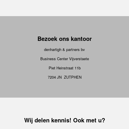
Bezoek ons kantoor
denhartigh & partners bv
Business Center Vijverstaete
Piet Heinstraat 11b
7204 JN ZUTPHEN
Wij delen kennis! Ook met u?