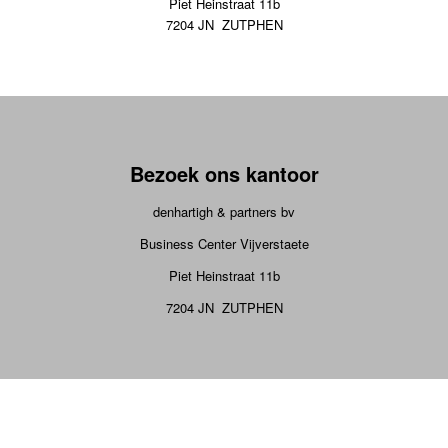
Piet Heinstraat 11b
7204 JN ZUTPHEN
Bezoek ons kantoor
denhartigh & partners bv
Business Center Vijverstaete
Piet Heinstraat 11b
7204 JN ZUTPHEN