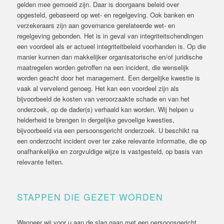
gelden mee gemoeid zijn. Daar is doorgaans beleid over
opgesteld, gebaseerd op wet- en regelgeving. Ook banken en
verzekeraars zijn aan governance gerelateerde wet- en
regelgeving gebonden. Het is in geval van integriteitschendingen
een voordeel als er actueel integriteitbeleid voorhanden is. Op die
manier kunnen dan makkelijker organisatorische en/of juridische
maatregelen worden getroffen na een incident, die wenselijk
worden geacht door het management. Een dergelijke kwestie is
vaak al vervelend genoeg. Het kan een voordeel zijn als
bijvoorbeeld de kosten van veroorzaakte schade en van het
onderzoek, op de dader(s) verhaald kan worden. Wij helpen u
helderheid te brengen in dergelijke gevoelige kwesties,
bijvoorbeeld via een persoonsgericht onderzoek. U beschikt na
een onderzocht incident over ter zake relevante informatie, die op
onafhankelijke en zorgvuldige wijze is vastgesteld, op basis van
relevante feiten.
STAPPEN DIE GEZET WORDEN
Wanneer wij voor u aan de slag gaan met een persoonsgericht