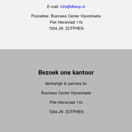
E-mail:
info@dhenp.nl
Postadres: Business Center Vijverstaete
Piet Heinstraat 11b
7204 JN ZUTPHEN
Bezoek ons kantoor
denhartigh & partners bv
Business Center Vijverstaete
Piet Heinstraat 11b
7204 JN ZUTPHEN