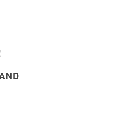
!
 AND