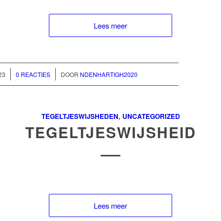
Lees meer
/
23
0 REACTIES
DOOR
NDENHARTIGH2020
TEGELTJESWIJSHEDEN
,
UNCATEGORIZED
TEGELTJESWIJSHEID
Lees meer