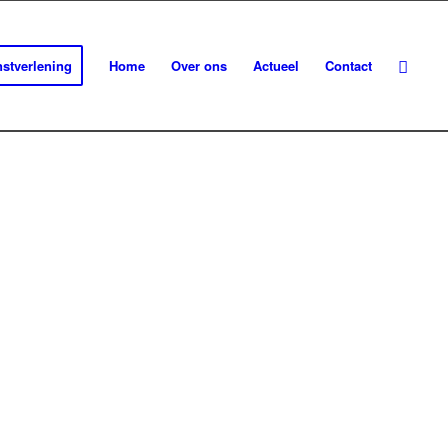
stverlening
Home
Over ons
Actueel
Contact