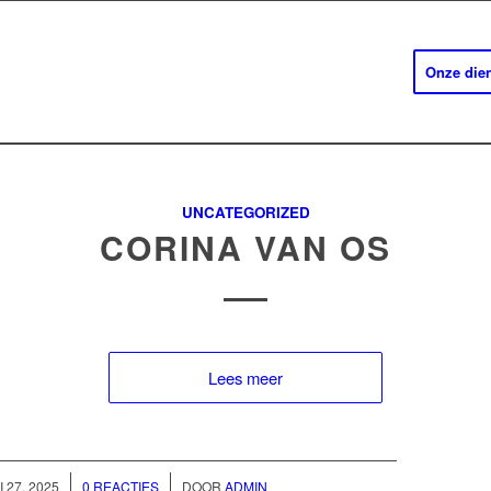
Onze dien
UNCATEGORIZED
CORINA VAN OS
Lees meer
/
/
 27, 2025
0 REACTIES
DOOR
ADMIN