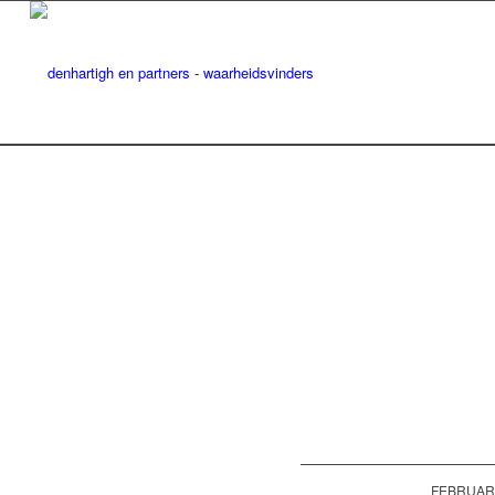
FEBRUARI