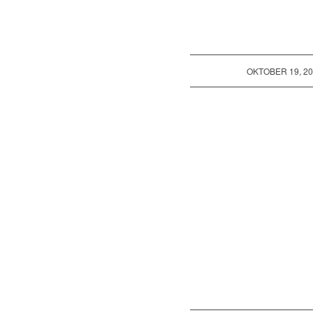
/
OKTOBER 19, 20